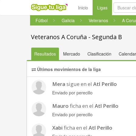
(current)
Inicio
Ligas
Fútbol
Galicia
Veteranos
A Coru
Veteranos A Coruña - Segunda B
Resultados
Mercado
Clasificación
Calendar
Últimos movimientos de la liga
Mera
sigue en el
Atl Perillo
Enviado por perecillo
Mauro
ficha en el
Atl Perillo
Enviado por perecillo
Xabi
ficha en el
Atl Perillo