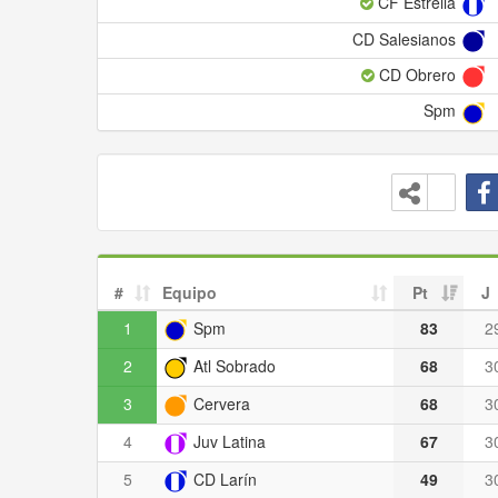
CF Estrella
CD Salesianos
CD Obrero
Spm
#
Equipo
Pt
J
1
Spm
83
2
2
Atl Sobrado
68
3
3
Cervera
68
3
4
Juv Latina
67
3
5
CD Larín
49
3