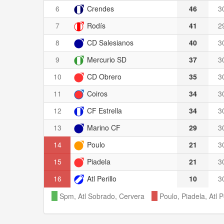
6
Crendes
46
3
7
Rodís
41
2
8
CD Salesianos
40
3
9
Mercurio SD
37
3
10
CD Obrero
35
3
11
Coiros
34
3
12
CF Estrella
34
3
13
Marino CF
29
3
14
Poulo
21
3
15
Piadela
21
3
16
Atl Perillo
10
3
Spm, Atl Sobrado, Cervera
Poulo, Piadela, Atl Pe