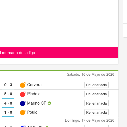
l mercado de la liga
Sábado, 16 de Mayo de 2026
0
·
3
Cervera
Rellenar acta
5
·
0
Piadela
Rellenar acta
4
·
0
Marino CF
Rellenar acta
1
·
0
Poulo
Rellenar acta
Domingo, 17 de Mayo de 2026