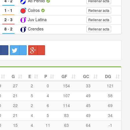
4
·
2
Atl Perillo
Rellenar acta
1
·
1
Coiros
Rellenar acta
2
·
3
Juv Latina
Rellenar acta
8
·
2
Crendes
Rellenar acta
G
E
P
GF
GC
DG
9
27
2
0
154
33
121
0
21
5
4
107
49
58
0
22
2
6
114
45
69
0
21
4
5
83
49
34
0
15
4
11
63
64
-1