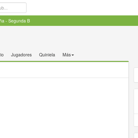
ña - Segunda B
io
Jugadores
Quiniela
Más