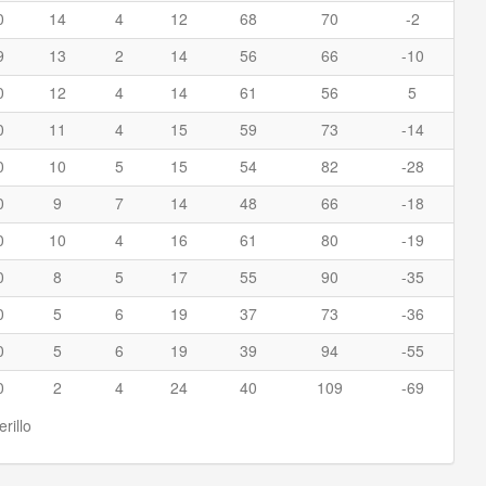
0
14
4
12
68
70
-2
9
13
2
14
56
66
-10
0
12
4
14
61
56
5
0
11
4
15
59
73
-14
0
10
5
15
54
82
-28
0
9
7
14
48
66
-18
0
10
4
16
61
80
-19
0
8
5
17
55
90
-35
0
5
6
19
37
73
-36
0
5
6
19
39
94
-55
0
2
4
24
40
109
-69
rillo