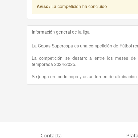
Aviso:
La competición ha concluido
Información general de la liga
La Copas Supercopa es una competición de Fútbol regi
La competición se desarrolla entre los meses de
temporada 2024/2025.
Se juega en modo copa y es un torneo de eliminación d
Contacta
Plat