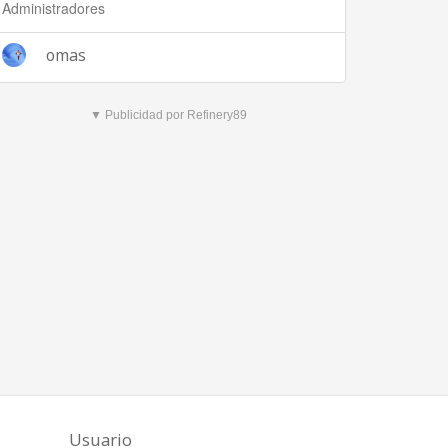
Administradores
omas
▼ Publicidad por Refinery89
Usuario