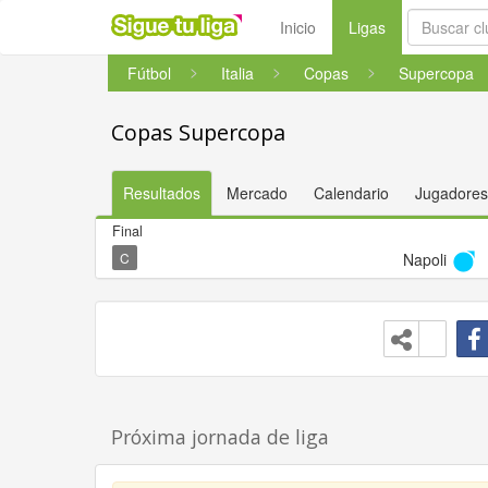
(current)
Inicio
Ligas
Fútbol
Italia
Copas
Supercopa
Copas Supercopa
Resultados
Mercado
Calendario
Jugadores
Final
C
Napoli
Próxima jornada de liga