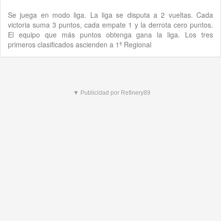
Se juega en modo liga. La liga se disputa a 2 vueltas. Cada
victoria suma 3 puntos, cada empate 1 y la derrota cero puntos.
El equipo que más puntos obtenga gana la liga. Los tres
primeros clasificados ascienden a 1ª Regional
▼ Publicidad por Refinery89