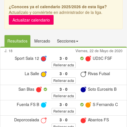
¿Conoces ya el calendario 2025/2026 de esta liga?
Actualízalo y conviértete en administrador de la liga.
Actualizar calendario
Resultados
Mercado
Secciones
J. 18
Viernes, 22 de Mayo de 2020
Sport Sala 12
3
·
0
UD3C FSF
Rellenar acta
La Salle
3
·
0
Rivas Futsal
Rellenar acta
San Blas
3
·
0
Soto Eurosiris B
Rellenar acta
Fuenla FS B
3
·
0
S Fernando C
Rellenar acta
Deporcoslada
3
·
0
Abantos FS
Rellenar acta