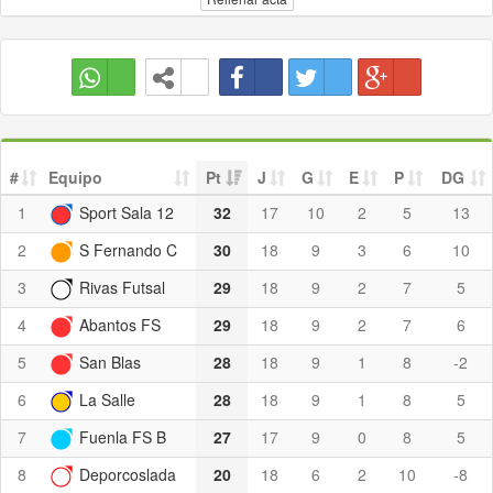
#
Equipo
Pt
J
G
E
P
DG
1
Sport Sala 12
32
17
10
2
5
13
2
S Fernando C
30
18
9
3
6
10
3
Rivas Futsal
29
18
9
2
7
5
4
Abantos FS
29
18
9
2
7
6
5
San Blas
28
18
9
1
8
-2
6
La Salle
28
18
9
1
8
5
7
Fuenla FS B
27
17
9
0
8
5
8
Deporcoslada
20
18
6
2
10
-8