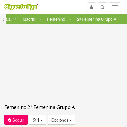
Usuario
Buscar
Menu
l Sala
<
Madrid
Femenino
2ª Femenina Grupo A
Femenino 2ª Femenina Grupo A
Seguir
Opciones