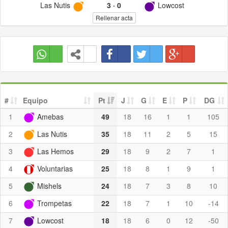
Las Nutis
3
·
0
Lowcost
Rellenar acta
#
Equipo
Pt
J
G
E
P
DG
1
Amebas
49
18
16
1
1
105
2
Las Nutis
35
18
11
2
5
15
3
Las Hemos
29
18
9
2
7
1
4
Voluntarias
25
18
8
1
9
1
5
Mishels
24
18
7
3
8
10
6
Trompetas
22
18
7
1
10
-14
7
Lowcost
18
18
6
0
12
-50