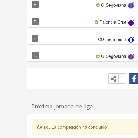
A
G Segoviana
E
Palencia Crist
F
CD Leganés B
G
G Segoviana
Próxima jornada de liga
Aviso:
La competición ha concluido