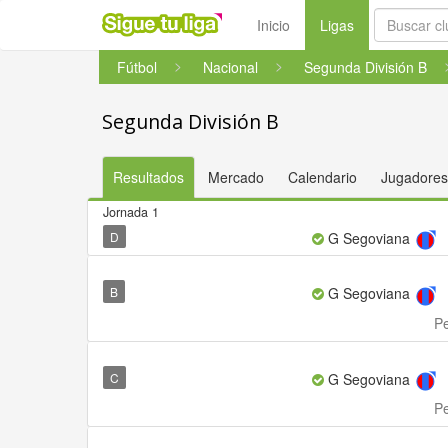
(current)
Inicio
Ligas
Fútbol
Nacional
Segunda División B
Segunda División B
Resultados
Mercado
Calendario
Jugadores
Jornada 1
D
G Segoviana
B
G Segoviana
Pe
C
G Segoviana
Pe