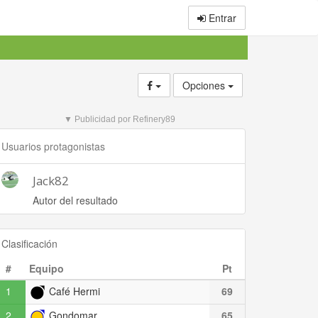
Entrar
Opciones
▼ Publicidad por Refinery89
Usuarios protagonistas
Jack82
Autor del resultado
Clasificación
#
Equipo
Pt
1
Café Hermi
69
2
Gondomar
65