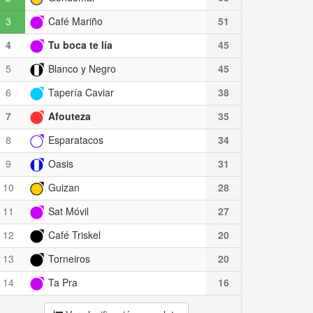
3
Café Mariño
51
4
Tu boca te lía
45
5
Blanco y Negro
45
6
Tapería Caviar
38
7
Afouteza
35
8
Esparatacos
34
9
Oasis
31
10
Guizan
28
11
Sat Móvil
27
12
Café Triskel
20
13
Torneiros
20
14
Ta Pra
16