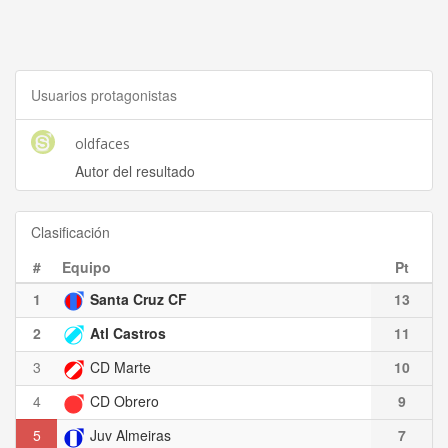
Usuarios protagonistas
oldfaces
Autor del resultado
Clasificación
#
Equipo
Pt
1
Santa Cruz CF
13
2
Atl Castros
11
3
CD Marte
10
4
CD Obrero
9
5
Juv Almeiras
7