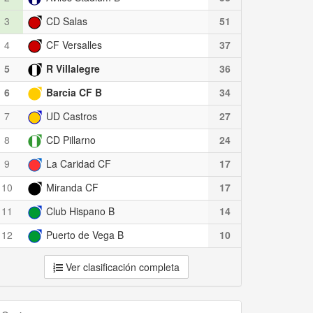
3
CD Salas
51
4
CF Versalles
37
5
R Villalegre
36
6
Barcia CF B
34
7
UD Castros
27
8
CD Pillarno
24
9
La Caridad CF
17
10
Miranda CF
17
11
Club Hispano B
14
12
Puerto de Vega B
10
Ver clasificación completa