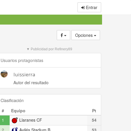
Entrar
Opciones
▼ Publicidad por Refinery89
Usuarios protagonistas
luissierra
Autor del resultado
Clasificación
#
Equipo
Pt
1
Llaranes CF
54
2
Avilés Stadium B
53