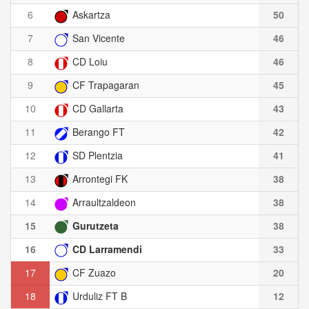
6
Askartza
50
7
San Vicente
46
8
CD Loiu
46
9
CF Trapagaran
45
10
CD Gallarta
43
11
Berango FT
42
12
SD Plentzia
41
13
Arrontegi FK
38
14
Arraultzaldeon
38
15
Gurutzeta
38
16
CD Larramendi
33
17
CF Zuazo
20
18
Urduliz FT B
12