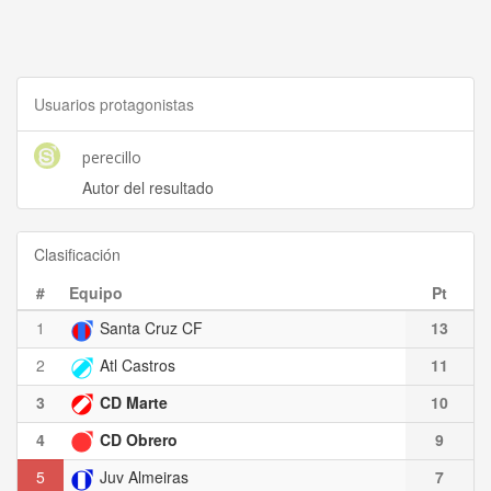
Usuarios protagonistas
perecillo
Autor del resultado
Clasificación
#
Equipo
Pt
1
Santa Cruz CF
13
2
Atl Castros
11
3
CD Marte
10
4
CD Obrero
9
5
Juv Almeiras
7