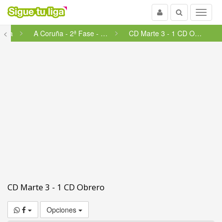
Usuario
Buscar
Menu
icia
<
A Coruña - 2ª Fase - Permane...
CD Marte 3 - 1 CD Obrero
CD Marte 3 - 1 CD Obrero
Opciones