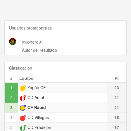
Usuarios protagonistas
avionero91
Autor del resultado
Clasificación
#
Equipo
Pt
1
Yagüe CF
23
2
CD Autol
21
3
CF Rápid
21
4
CD Villegas
18
5
CD Pradejón
17