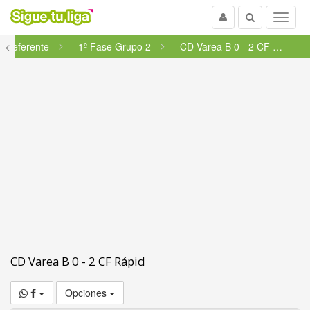
Usuario
Buscar
Menu
Preferente
<
1º Fase Grupo 2
CD Varea B 0 - 2 CF Rápid
CD Varea B 0 - 2 CF Rápid
Opciones