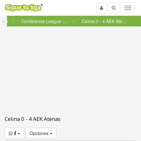
Usuario
Buscar
Menu
ague
<
Conference League - Fase final
Celina 0 - 4 AEK Atenas
Celina 0 - 4 AEK Atenas
Opciones