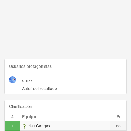
Usuarios protagonistas
omas
Autor del resultado
Clasificación
#
Equipo
Pt
1
Nat Cangas
68