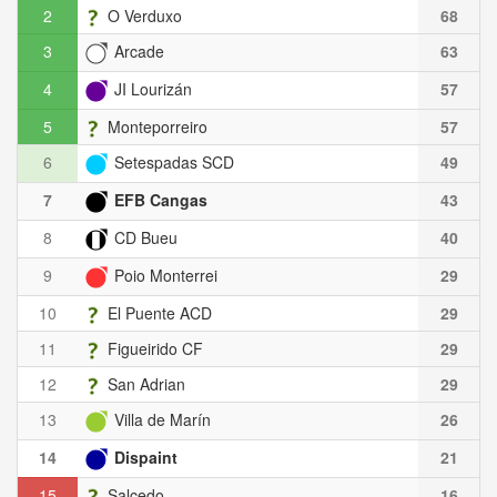
2
O Verduxo
68
3
Arcade
63
4
JI Lourizán
57
5
Monteporreiro
57
6
Setespadas SCD
49
7
EFB Cangas
43
8
CD Bueu
40
9
Poio Monterrei
29
10
El Puente ACD
29
11
Figueirido CF
29
12
San Adrian
29
13
Villa de Marín
26
14
Dispaint
21
15
Salcedo
16