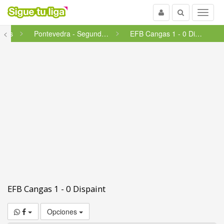
Usuario
Buscar
Menu
anos
<
Pontevedra - Segunda Grupo 3
EFB Cangas 1 - 0 Dispaint
EFB Cangas 1 - 0 Dispaint
Opciones