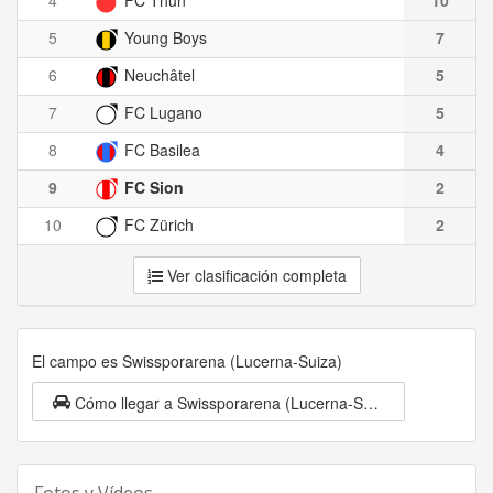
5
Young Boys
7
6
Neuchâtel
5
7
FC Lugano
5
8
FC Basilea
4
9
FC Sion
2
10
FC Zürich
2
Ver clasificación completa
El campo es Swissporarena (Lucerna-Suiza)
Cómo llegar a Swissporarena (Lucerna-Suiza)
Fotos y Vídeos