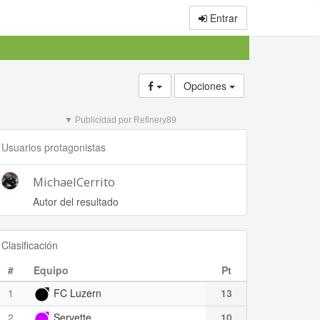
Entrar
Opciones
▼ Publicidad por Refinery89
Usuarios protagonistas
MichaelCerrito
Autor del resultado
Clasificación
#
Equipo
Pt
1
FC Luzern
13
2
Servette
10