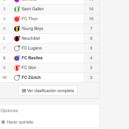
3
Saint Gallen
10
4
FC Thun
10
5
Young Boys
7
6
Neuchâtel
5
7
FC Lugano
5
8
FC Basilea
4
9
FC Sion
2
10
FC Zürich
2
Ver clasificación completa
Opciones
Hacer quiniela