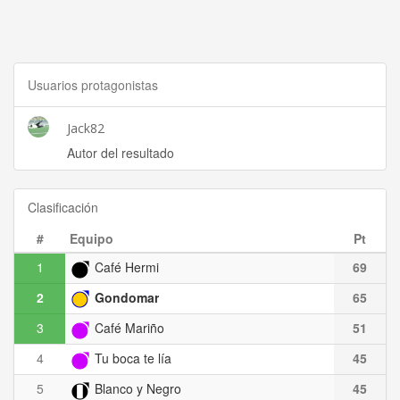
Usuarios protagonistas
Jack82
Autor del resultado
Clasificación
#
Equipo
Pt
1
Café Hermi
69
2
Gondomar
65
3
Café Mariño
51
4
Tu boca te lía
45
5
Blanco y Negro
45