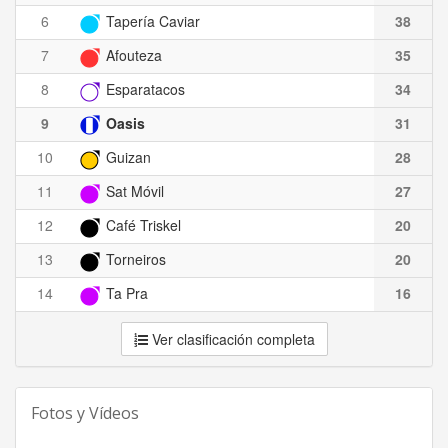
6
Tapería Caviar
38
7
Afouteza
35
8
Esparatacos
34
9
Oasis
31
10
Guizan
28
11
Sat Móvil
27
12
Café Triskel
20
13
Torneiros
20
14
Ta Pra
16
Ver clasificación completa
Fotos y Vídeos