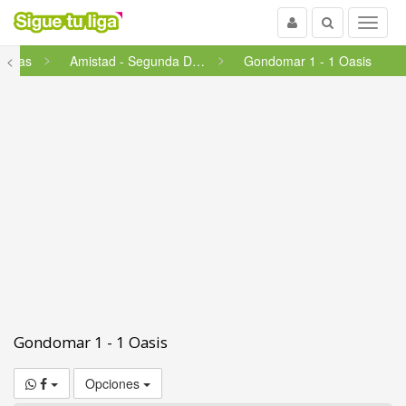
Usuario
Buscar
Menu
 ligas
<
Amistad - Segunda División
Gondomar 1 - 1 Oasis
Gondomar 1 - 1 Oasis
Opciones