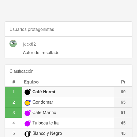
Usuarios protagonistas
Jack82
Autor del resultado
Clasificación
#
Equipo
Pt
1
Café Hermi
69
2
Gondomar
65
3
Café Mariño
51
4
Tu boca te lía
45
5
Blanco y Negro
45