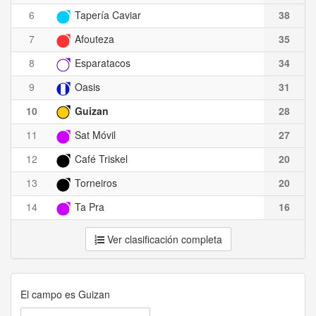
6
Tapería Caviar
38
7
Afouteza
35
8
Esparatacos
34
9
Oasis
31
10
Guizan
28
11
Sat Móvil
27
12
Café Triskel
20
13
Torneiros
20
14
Ta Pra
16
Ver clasificación completa
El campo es Guizan