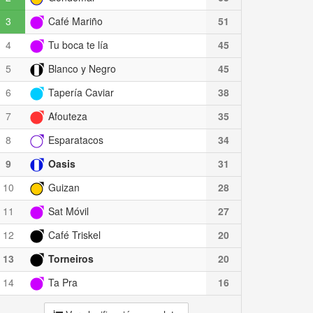
3
Café Mariño
51
4
Tu boca te lía
45
5
Blanco y Negro
45
6
Tapería Caviar
38
7
Afouteza
35
8
Esparatacos
34
9
Oasis
31
10
Guizan
28
11
Sat Móvil
27
12
Café Triskel
20
13
Torneiros
20
14
Ta Pra
16