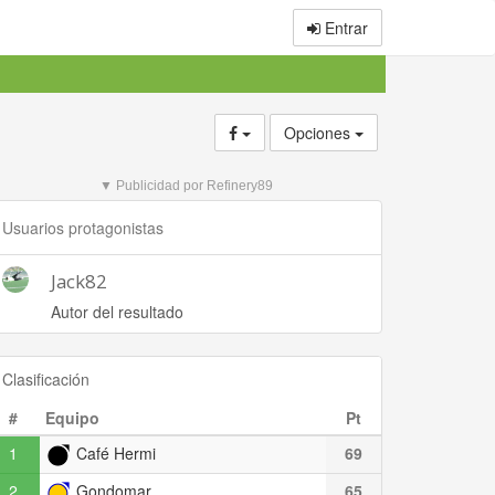
Entrar
Opciones
▼ Publicidad por Refinery89
Usuarios protagonistas
Jack82
Autor del resultado
Clasificación
#
Equipo
Pt
1
Café Hermi
69
2
Gondomar
65