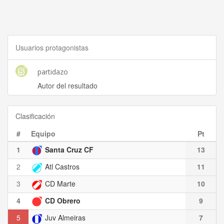
Usuarios protagonistas
partidazo
Autor del resultado
Clasificación
#
Equipo
Pt
1
Santa Cruz CF
13
2
Atl Castros
11
3
CD Marte
10
4
CD Obrero
9
5
Juv Almeiras
7