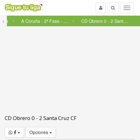
Usuario
Buscar
Menu
icia
<
A Coruña - 2ª Fase - Permane...
CD Obrero 0 - 2 Santa Cruz CF
CD Obrero 0 - 2 Santa Cruz CF
Opciones