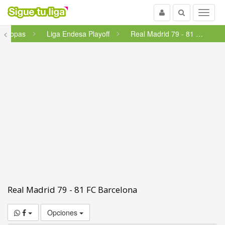
Usuario
Buscar
Menu
<
Copas
Liga Endesa Playoff
Real Madrid 79 - 81 FC Barcelona
Real Madrid 79 - 81 FC Barcelona
Opciones