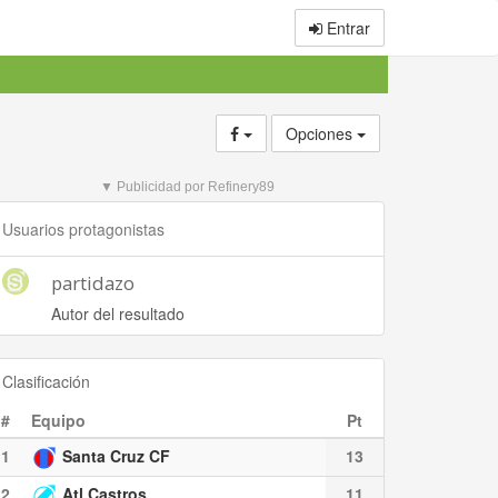
Entrar
Opciones
▼ Publicidad por Refinery89
Usuarios protagonistas
partidazo
Autor del resultado
Clasificación
#
Equipo
Pt
1
Santa Cruz CF
13
2
Atl Castros
11