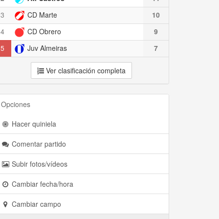
3
CD Marte
10
4
CD Obrero
9
5
Juv Almeiras
7
Ver clasificación completa
Opciones
Hacer quiniela
Comentar partido
Subir fotos/vídeos
Cambiar fecha/hora
Cambiar campo