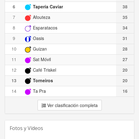
6
Tapería Caviar
38
7
Afouteza
35
8
Esparatacos
34
9
Oasis
31
10
Guizan
28
11
Sat Móvil
27
12
Café Triskel
20
13
Torneiros
20
14
Ta Pra
16
Ver clasificación completa
Fotos y Vídeos