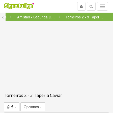
Usuario
Buscar
Menu
ligas
<
Amistad - Segunda División
Torneiros 2 - 3 Tapería Caviar
Torneiros 2 - 3 Tapería Caviar
Opciones