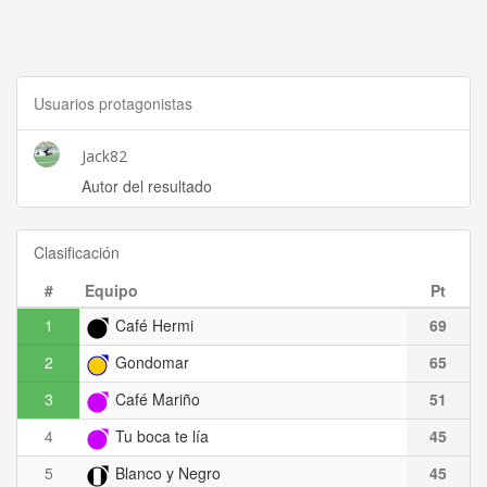
Usuarios protagonistas
Jack82
Autor del resultado
Clasificación
#
Equipo
Pt
1
Café Hermi
69
2
Gondomar
65
3
Café Mariño
51
4
Tu boca te lía
45
5
Blanco y Negro
45