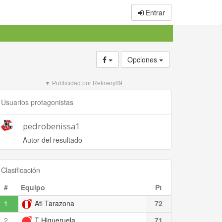
Entrar
Opciones
▼ Publicidad por Refinery89
Usuarios protagonistas
pedrobenissa1
Autor del resultado
Clasificación
#
Equipo
Pt
1
Atl Tarazona
72
2
T Higueruela
71