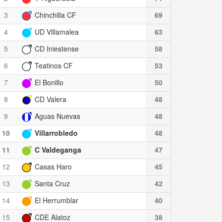
3
Chinchilla CF
69
4
UD Villamalea
63
5
CD Iniestense
58
6
Teatinos CF
53
7
El Bonillo
50
8
CD Valera
48
9
Aguas Nuevas
48
10
Villarrobledo
48
11
C Valdeganga
47
12
Casas Haro
45
13
Santa Cruz
42
14
El Herrumblar
40
15
CDE Alatoz
38