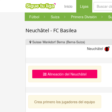
(current)
Inicio
Ligas
Fútbol
Suiza
Primera División
Su
Neuchâtel - FC Basilea
Suisse Wankdorf Berna (Berna-Suiza)
Neuchâtel
Alineación del Neuchâtel
Crea primero los jugadores del equipo