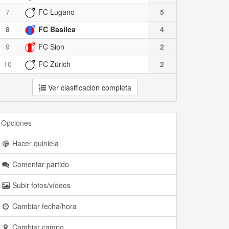
7
FC Lugano
5
8
FC Basilea
4
9
FC Sion
2
10
FC Zürich
2
Ver clasificación completa
Opciones
Hacer quiniela
Comentar partido
Subir fotos/vídeos
Cambiar fecha/hora
Cambiar campo