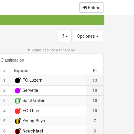
Entrar
Opciones
▼ Publicidad por Refinery89
Clasificación
#
Equipo
Pt
1
FC Luzern
13
2
Servette
10
3
Saint Gallen
10
4
FC Thun
10
5
Young Boys
7
6
Neuchâtel
5