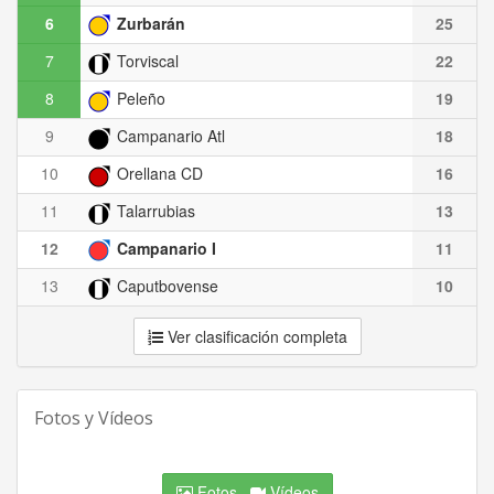
6
Zurbarán
25
7
Torviscal
22
8
Peleño
19
9
Campanario Atl
18
10
Orellana CD
16
11
Talarrubias
13
12
Campanario I
11
13
Caputbovense
10
Ver clasificación completa
Fotos y Vídeos
Fotos
Vídeos