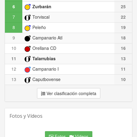
6
Zurbarán
25
7
Torviscal
22
8
Peleño
19
9
Campanario Atl
18
10
Orellana CD
16
11
Talarrubias
13
12
Campanario I
11
13
Caputbovense
10
Ver clasificación completa
Fotos y Vídeos
Fotos
Vídeos