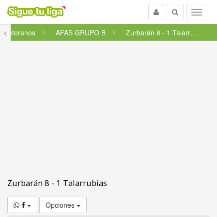
Usuario
Buscar
Menu
<
Veteranos
AFAS GRUPO B
Zurbarán 8 - 1 Talarrubias
Zurbarán 8 - 1 Talarrubias
Opciones