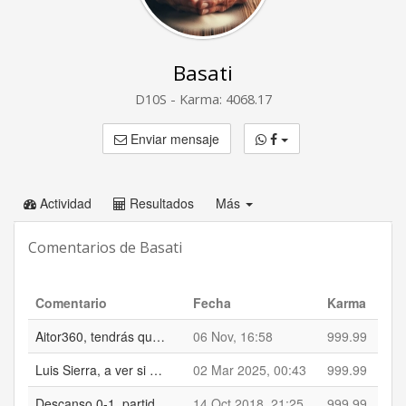
Basati
D10S - Karma: 4068.17
Enviar mensaje
Actividad
Resultados
Más
Comentarios de Basati
Comentario
Fecha
Karma
Aitor360, tendrás que preguntarle al equipo que usa esta clasificación en su pagina web. Aquí se siguen poniendo los resultados. Si quieres, te animo a que rellenes la ficha de tu equipo y así hay mas datos.
06 Nov, 16:58
999.99
Luis Sierra, a ver si miras bien el resultado antes de ponerlo, que van varios ya.
02 Mar 2025, 00:43
999.99
Descanso 0-1, partido muy disputado y la arbitra en fin, poquito poquito.
14 Oct 2018, 21:25
999.99