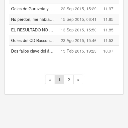
Goles de Guruzeta y Andoni López
22 Sep 2015, 15:29
11.97
No perdón, me habían informado mal.
15 Sep 2015, 06:41
11.85
EL RESULTADO NO ES 2-1 ???
13 Sep 2015, 15:50
11.85
Goles del CD Basconia, Mediavilla(Penalty), P.P., Guruzeta
23 Ago 2015, 15:46
11.53
Dos fallos clave del árbitro cambian completamente el resultado. El gol es por una falta que el arbitro pito como cesión (No es) y anula gol al Athletic por fuera de juego que no es, portero en la linea y defensa pegado al poste
15 Feb 2015, 19:23
10.97
«
1
2
»