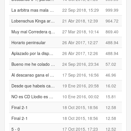
La arbitra mas mala que la carne de pescuezo!!!
22 Sep 2018, 15:29
999.99
Lobenschus Kinga arbitra del partido.......bueno la que soplaba el silbato porque de arbitra tiene poco..........muy mal
21 Abr 2018, 12:39
964.72
Muy mal Corredera que debería haber ido a la calle con la del Granadilla Ange, eso no es de deportistas.
27 Mar 2018, 10:14
869.40
Horario peninsular
26 Abr 2017, 12:27
488.94
Aplazado por la disputa de la UEFA Wemen's Champions League
26 Abr 2017, 12:26
488.94
Bueno me he colado a la hora de votar las dos estrellas al Deusto, el no conocerlos bien, quería darle a Jon Martín que se lo ha peleado, no con mucho acierto pero ha sido el que ha traído un poca loca a la defensa del CD Basconia
24 Sep 2016, 23:34
57.02
Al descanso gana el Torpedo Zuribeltz 1-0 al CD Laudio min 8 Shaid
17 Sep 2016, 16:56
46.96
Desde que habeis cambiado la forma de la pagina no puedo o no se la manera de subir fotos. Como se hace??
19 Ene 2016, 20:58
16.02
NO es CD Llodio es CD Laudio
10 Ene 2016, 00:02
15.81
Final 2-1
18 Oct 2015, 18:56
12.58
Final 2-1
18 Oct 2015, 18:56
12.58
5 - 0
17 Oct 2015, 17:23
12.52