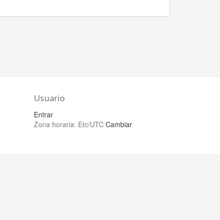
Usuario
Entrar
Zona horaria:
Etc/UTC
Cambiar