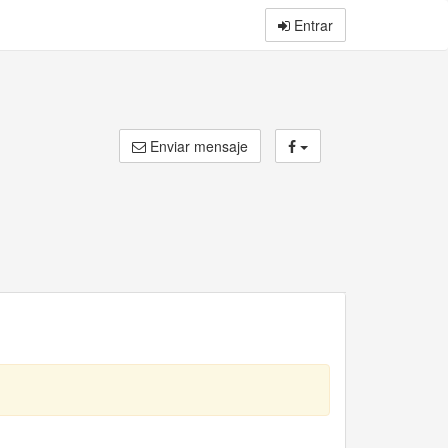
Entrar
Enviar mensaje