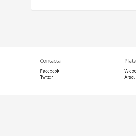
Contacta
Plat
Facebook
Widge
Twitter
Artícu