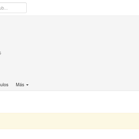
5
culos
Más