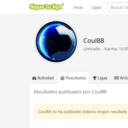
Inicio
Ligas
Coul88
Limitado - Karma: 10.9
Actividad
Resultados
Ligas
Artí
Resultados publicados por Coul88
Coul88 no ha publicado todavía ningún resultado