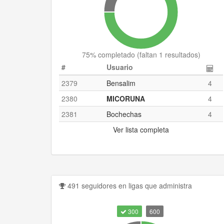
75
% completado (
faltan 1 resultados
)
#
Usuario
2379
Bensalim
4
2380
MICORUNA
4
2381
Bochechas
4
Ver lista completa
491 seguidores en ligas que administra
300
600