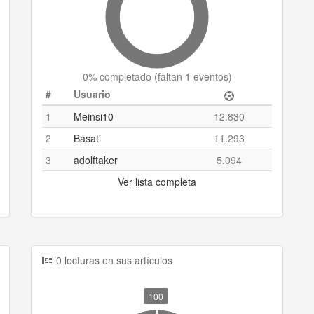
0
% completado (
faltan 1 eventos
)
#
Usuario
1
Meinsi10
12.830
2
Basati
11.293
3
adolftaker
5.094
Ver lista completa
0 lecturas en sus artículos
100