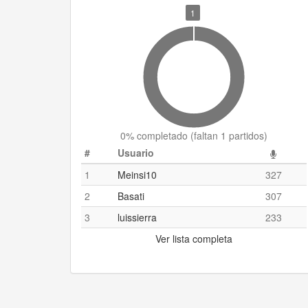
1
0
% completado (
faltan 1 partidos
)
#
Usuario
1
Meinsi10
327
2
Basati
307
3
luissierra
233
Ver lista completa