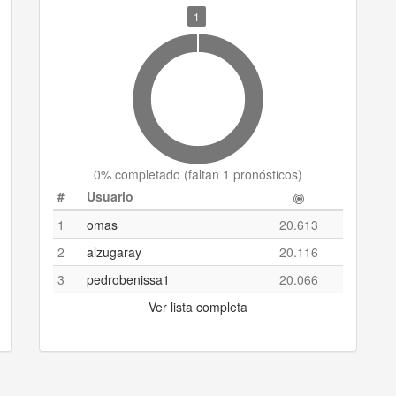
1
0
% completado (
faltan 1 pronósticos
)
#
Usuario
1
omas
20.613
2
alzugaray
20.116
3
pedrobenissa1
20.066
Ver lista completa