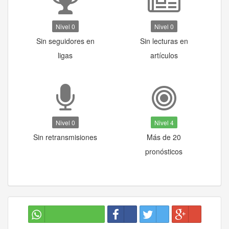
Nivel 0
Nivel 0
Sin seguidores en
Sin lecturas en
ligas
artículos
Nivel 0
Nivel 4
Sin retransmisiones
Más de 20
pronósticos