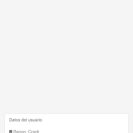
Datos del usuario
Rango: Crack