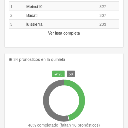
1
Meinsi10
327
2
Basati
307
3
luissierra
233
Ver lista completa
34 pronósticos en la quiniela
20
50
46
% completado (
faltan 16 pronósticos
)