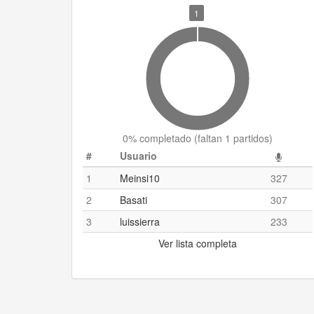
1
0
% completado (
faltan 1 partidos
)
#
Usuario
1
Meinsi10
327
2
Basati
307
3
luissierra
233
Ver lista completa