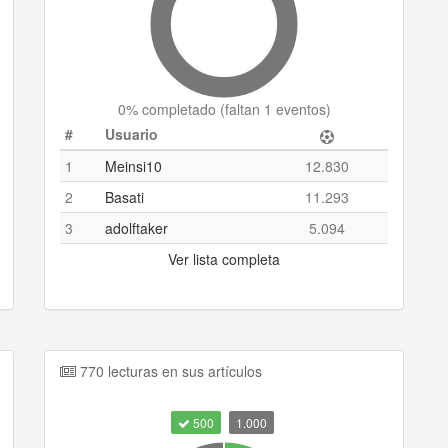
0
% completado (
faltan 1 eventos
)
#
Usuario
1
Meinsi10
12.830
2
Basati
11.293
3
adolftaker
5.094
Ver lista completa
770 lecturas en sus artículos
500
1.000