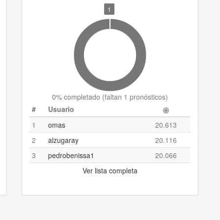
1
0
% completado (
faltan 1 pronósticos
)
#
Usuario
1
omas
20.613
2
alzugaray
20.116
3
pedrobenissa1
20.066
Ver lista completa