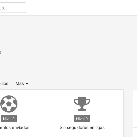
0
culos
Más
Nivel 0
Nivel 0
ventos enviados
Sin seguidores en ligas