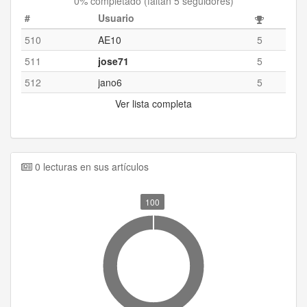
0
% completado (
faltan 5 seguidores
)
#
Usuario
510
AE10
5
511
jose71
5
512
jano6
5
Ver lista completa
0 lecturas en sus artículos
100