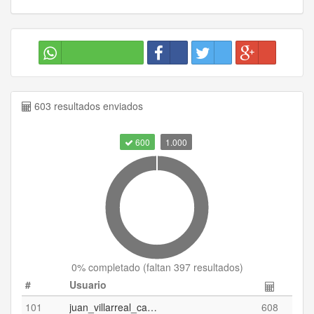
603 resultados enviados
600
1.000
0
% completado (
faltan 397 resultados
)
#
Usuario
101
juan_villarreal_casanova
608