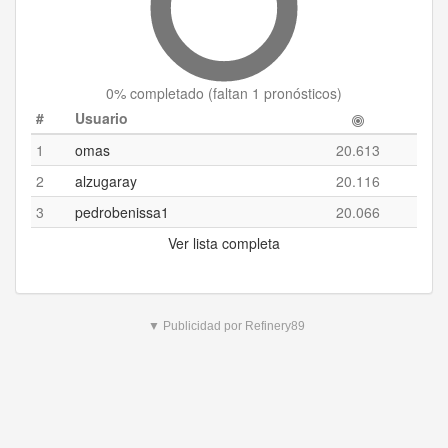
0
% completado (
faltan 1 pronósticos
)
#
Usuario
1
omas
20.613
2
alzugaray
20.116
3
pedrobenissa1
20.066
Ver lista completa
▼ Publicidad por Refinery89