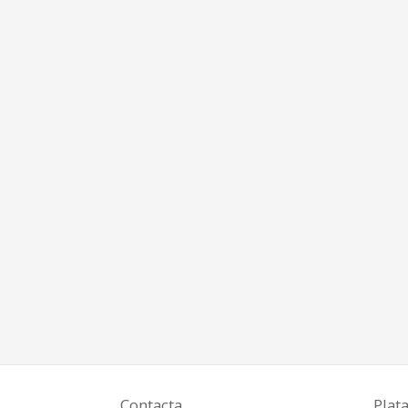
Contacta
Plat