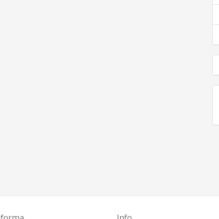
aforma
Info