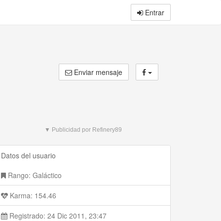
Entrar
Enviar mensaje
▼ Publicidad por Refinery89
Datos del usuario
Rango: Galáctico
Karma: 154.46
Registrado: 24 Dic 2011, 23:47