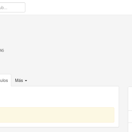
46
culos
Más