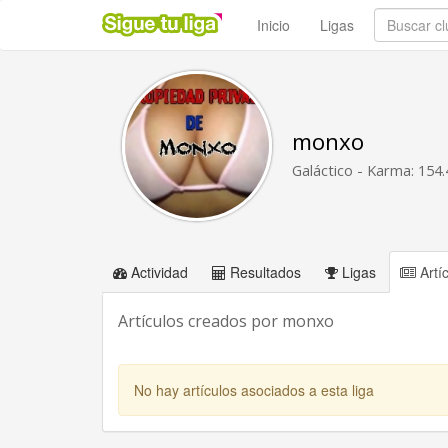
Inicio
Ligas
monxo
Galáctico - Karma: 154.
Actividad
Resultados
Ligas
Artí
Artículos creados por monxo
No hay artículos asociados a esta liga