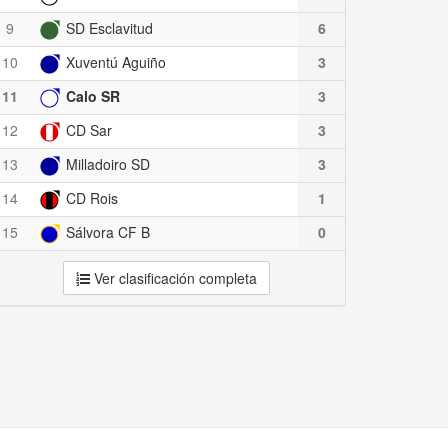
9
SD Esclavitud
6
10
Xuventú Aguiño
3
11
Calo SR
3
12
CD Sar
3
13
Milladoiro SD
3
14
CD Rois
1
15
Sálvora CF B
0
Ver clasificación completa