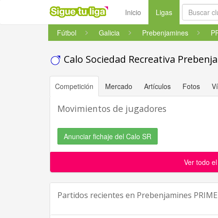
(current)
Inicio
Ligas
Fútbol
Galicia
Prebenjamines
Calo Sociedad Recreativa Prebenj
Competición
Mercado
Artículos
Fotos
V
Movimientos de jugadores
Anunciar fichaje del Calo SR
Ver todo e
Partidos recientes en
Prebenjamines PRIME