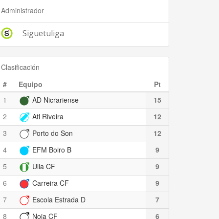
Administrador
Siguetuliga
Clasificación
#
Equipo
Pt
1
AD Nicrariense
15
2
Atl Riveira
12
3
Porto do Son
12
4
EFM Boiro B
9
5
Ulla CF
9
6
Carreira CF
9
7
Escola Estrada D
7
8
Noia CF
6