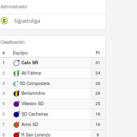
Administrador
Siguetuliga
Clasificación
#
Equipo
Pt
1
Calo SR
41
2
Atl Fátima
34
3
SD Compostela
30
4
Bertamiráns
29
5
Villestro SD
25
6
SD Cacheiras
16
7
Amio SD
16
8
R San Lorenzo
9