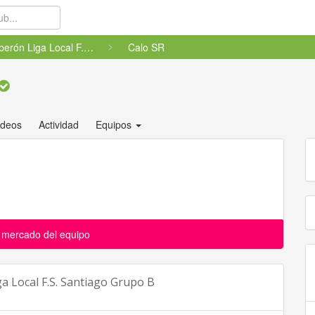
Biberón Liga Local F.S. Santi...
Calo SR
ídeos
Actividad
Equipos
l mercado del equipo
a Local F.S. Santiago Grupo B