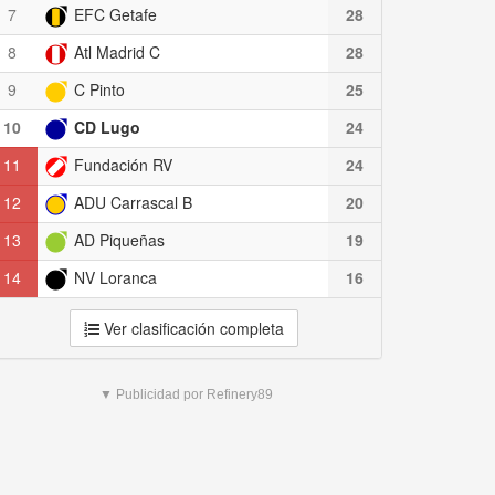
7
EFC Getafe
28
8
Atl Madrid C
28
9
C Pinto
25
10
CD Lugo
24
11
Fundación RV
24
12
ADU Carrascal B
20
13
AD Piqueñas
19
14
NV Loranca
16
Ver clasificación completa
▼ Publicidad por Refinery89