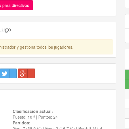
 para directivos
 Lugo
istrador y gestiona todos los jugadores.
Clasificación actual:
Puesto:
10 º
|
Puntos:
24
Partidos:
Gan:
7 (38.9 %)
| Emp:
3 (16.7 %)
| Perd:
8 (44.4