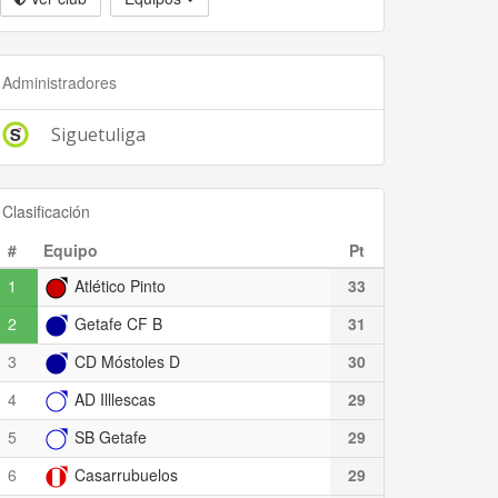
Administradores
Siguetuliga
Clasificación
#
Equipo
Pt
1
Atlético Pinto
33
2
Getafe CF B
31
3
CD Móstoles D
30
4
AD Illlescas
29
5
SB Getafe
29
6
Casarrubuelos
29