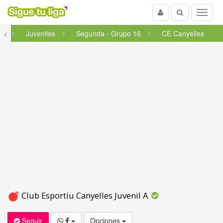
Usuario
Buscar
Menu
ña
<
Juveniles
Segunda - Grupo 16
CE Canyelles
Club Esportiu Canyelles Juvenil A
Seguir
Opciones