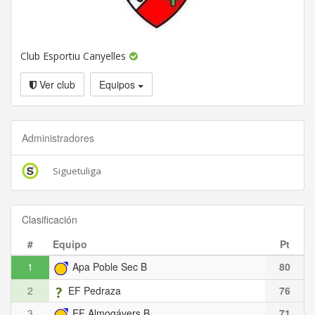
Club Esportiu Canyelles
Ver club
Equipos
Administradores
Siguetuliga
Clasificación
#
Equipo
Pt
1
Apa Poble Sec B
80
2
EF Pedraza
76
3
EF Almogávers B
71