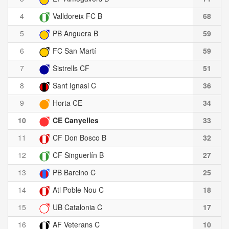
4
Valldoreix FC B
68
5
PB Anguera B
59
6
FC San Martí
59
7
Sistrells CF
51
8
Sant Ignasi C
36
9
Horta CE
34
10
CE Canyelles
33
11
CF Don Bosco B
32
12
CF Singuerlín B
27
13
PB Barcino C
25
14
Atl Poble Nou C
18
15
UB Catalonia C
17
16
AF Veterans C
10