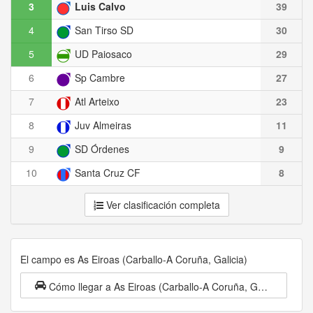
3
Luis Calvo
39
4
San Tirso SD
30
5
UD Paiosaco
29
6
Sp Cambre
27
7
Atl Arteixo
23
8
Juv Almeiras
11
9
SD Órdenes
9
10
Santa Cruz CF
8
Ver clasificación completa
El campo es As Eiroas (Carballo-A Coruña, Galicia)
Cómo llegar a As Eiroas (Carballo-A Coruña, Galicia)