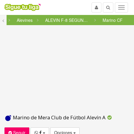
Usuario
Buscar
Menu
cia
<
Alevines
ALEVIN F-8 SEGUNDA GALICIA SEG...
Marino CF
Marino de Mera Club de Fútbol Alevín A
Seguir
Opciones