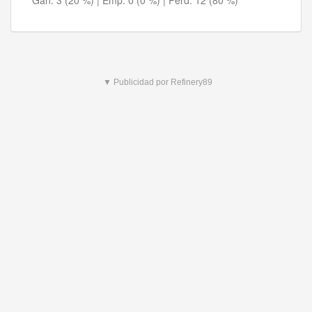
Gan:
3 (20 %)
| Emp:
0 (0 %)
| Perd:
12 (80 %)
▼ Publicidad por Refinery89