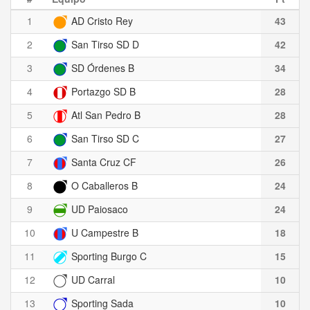
1
AD Cristo Rey
43
2
San Tirso SD D
42
3
SD Órdenes B
34
4
Portazgo SD B
28
5
Atl San Pedro B
28
6
San Tirso SD C
27
7
Santa Cruz CF
26
8
O Caballeros B
24
9
UD Paiosaco
24
10
U Campestre B
18
11
Sporting Burgo C
15
12
UD Carral
10
13
Sporting Sada
10