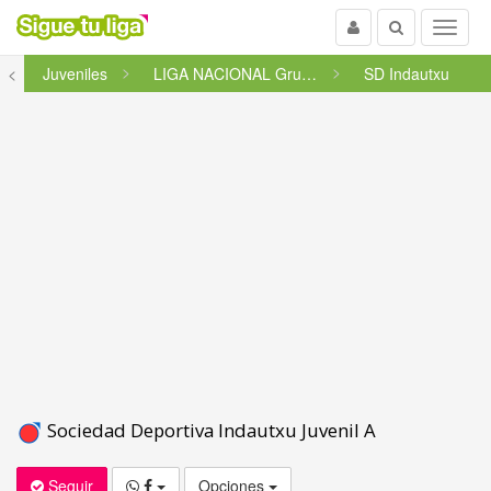
Usuario
Buscar
Menu
<
Juveniles
LIGA NACIONAL Grupo 4
SD Indautxu
Sociedad Deportiva Indautxu Juvenil A
Seguir
Opciones