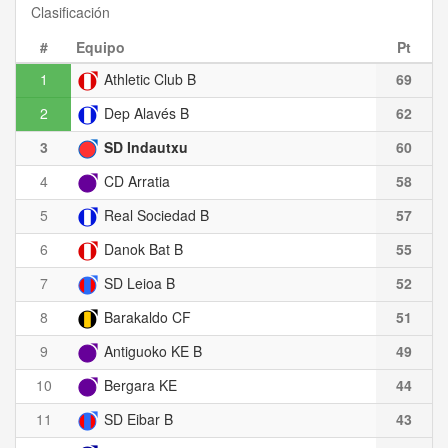
Clasificación
#
Equipo
Pt
1
Athletic Club B
69
2
Dep Alavés B
62
3
SD Indautxu
60
4
CD Arratia
58
5
Real Sociedad B
57
6
Danok Bat B
55
7
SD Leioa B
52
8
Barakaldo CF
51
9
Antiguoko KE B
49
10
Bergara KE
44
11
SD Eibar B
43