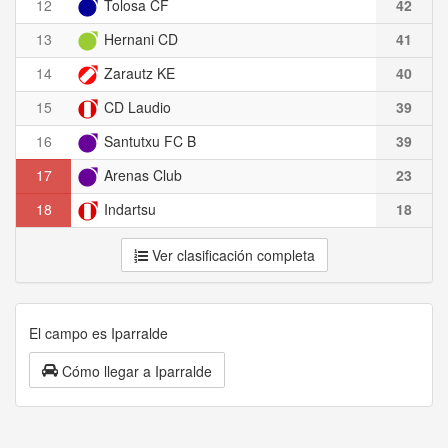
12
Tolosa CF
42
13
Hernani CD
41
14
Zarautz KE
40
15
CD Laudio
39
16
Santutxu FC B
39
17
Arenas Club
23
18
Indartsu
18
Ver clasificación completa
El campo es Iparralde
Cómo llegar a Iparralde