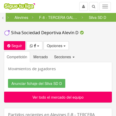
Usuario
Buscar
Menu
cia
<
Alevines
F-8 - TERCERA GALICIA - 2ª FA...
Silva SD D
Silva Sociedad Deportiva Alevín D
Seguir
Opciones
Competición
Mercado
Secciones
Movimientos de jugadores
Anunciar fichaje del Silva SD D
Ver todo el mercado del equipo
Partidos recientes en
Alevines F-8 - TERCERA