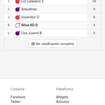
2
CD Calasanz E
10
3
Xesuitinas
9
4
Imperátor D
6
5
Silva SD D
4
6
Oza Juvenil B
3
Ver clasificación completa
Contacta
Plataforma
Facebook
Widgets
Twitter
Artículos