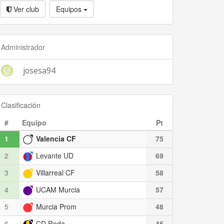
Ver club
Equipos
Administrador
josesa94
Clasificación
#
Equipo
Pt
1
Valencia CF
75
2
Levante UD
69
3
Villarreal CF
58
4
UCAM Murcia
57
5
Murcia Prom
48
6
CD Roda
45