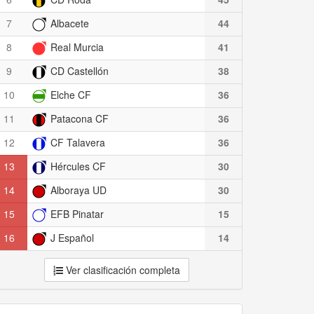
7
Albacete
44
8
Real Murcia
41
9
CD Castellón
38
10
Elche CF
36
11
Patacona CF
36
12
CF Talavera
36
13
Hércules CF
30
14
Alboraya UD
30
15
EFB Pinatar
15
16
J Español
14
Ver clasificación completa