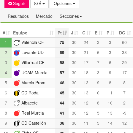
Seguir
Opciones
Resultados
Mercado
Secciones
#
Equipo
Pt
J
G
E
P
DG
1
Valencia CF
75
30
24
3
3
60
2
Levante UD
69
30
21
6
3
38
3
Villarreal CF
58
30
17
7
6
29
4
UCAM Murcia
57
30
18
3
9
17
5
Murcia Prom
48
30
13
9
8
8
6
CD Roda
45
30
13
6
11
7
7
Albacete
44
30
12
8
10
2
8
Real Murcia
41
30
12
5
13
-9
9
CD Castellón
38
30
11
5
14
12