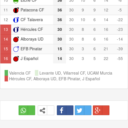
10
Elche CF
36
30
10
6
14
-6
11
Patacona CF
36
30
9
9
12
-5
12
CF Talavera
36
30
10
6
14
-22
13
Hércules CF
30
30
8
6
16
-23
14
Alboraya UD
30
30
8
6
16
-14
15
EFB Pinatar
15
30
3
6
21
-39
16
J Español
14
30
3
5
22
-55
Valencia CF
Levante UD, Villarreal CF, UCAM Murcia
Hércules CF, Alboraya UD, EFB Pinatar, J Español