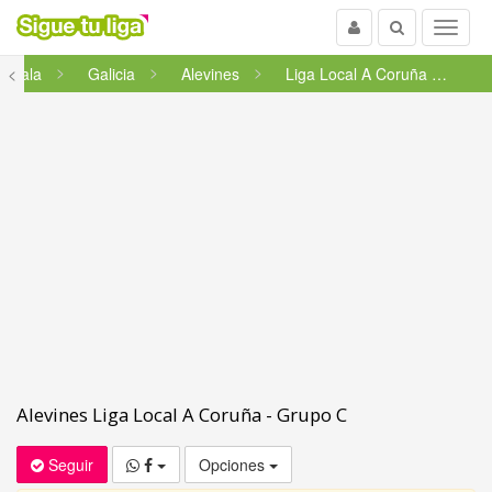
Usuario
Buscar
Menu
l Sala
<
Galicia
Alevines
Liga Local A Coruña - Grupo C
Alevines Liga Local A Coruña - Grupo C
Seguir
Opciones