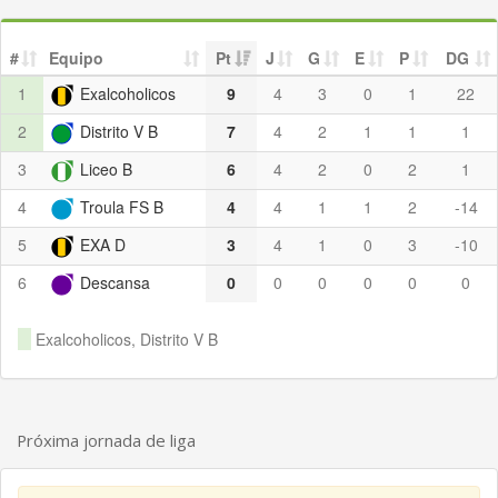
#
Equipo
Pt
J
G
E
P
DG
1
Exalcoholicos
9
4
3
0
1
22
2
Distrito V B
7
4
2
1
1
1
3
Liceo B
6
4
2
0
2
1
4
Troula FS B
4
4
1
1
2
-14
5
EXA D
3
4
1
0
3
-10
6
Descansa
0
0
0
0
0
0
Exalcoholicos, Distrito V B
Próxima jornada de liga