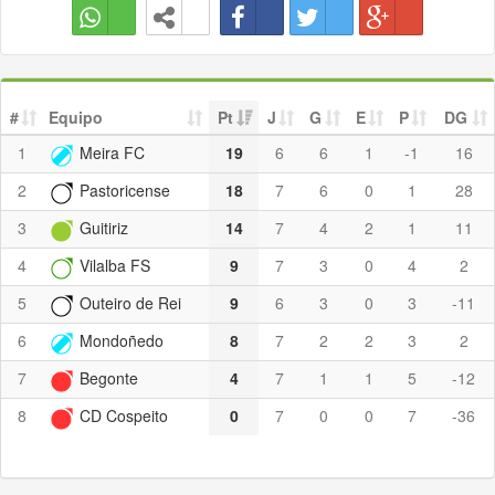
#
Equipo
Pt
J
G
E
P
DG
1
Meira FC
19
6
6
1
-1
16
2
Pastoricense
18
7
6
0
1
28
3
Guitiriz
14
7
4
2
1
11
4
Vilalba FS
9
7
3
0
4
2
5
Outeiro de Rei
9
6
3
0
3
-11
6
Mondoñedo
8
7
2
2
3
2
7
Begonte
4
7
1
1
5
-12
8
CD Cospeito
0
7
0
0
7
-36