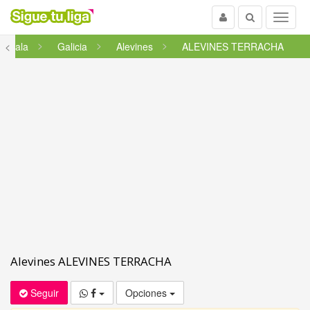
Usuario
Buscar
Menu
ol Sala
<
Galicia
Alevines
ALEVINES TERRACHA
Alevines ALEVINES TERRACHA
Seguir
Opciones