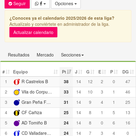
Seguir
Opciones
¿Conoces ya el calendario 2025/2026 de esta liga?
Actualízalo y conviértete en administrador de la liga.
Actualizar calendario
Resultados
Mercado
Secciones
#
Equipo
Pt
J
G
E
P
DG
1
R Castrelos B
38
14
12
2
0
47
2
Vila do Corpus C
33
14
10
3
1
46
3
Gran Peña FC B
31
14
9
4
1
25
4
CF Cañiza
25
14
8
1
5
13
5
AD Tomiño B
24
14
8
0
6
16
6
CD Valladares C
24
14
7
3
4
0