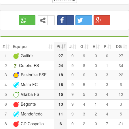
#
Equipo
Pt
J
G
E
P
DG
1
Guitiriz
27
9
9
0
0
27
2
Outeiro FS
24
9
8
0
1
34
3
Pastoriza FSF
18
9
6
0
3
22
4
Meira FC
16
9
5
1
3
6
5
Vilalba FS
15
9
5
0
4
12
6
Begonte
13
9
4
1
4
3
7
Mondoñedo
11
9
3
2
4
5
8
CD Cospeito
6
9
2
0
7
-21