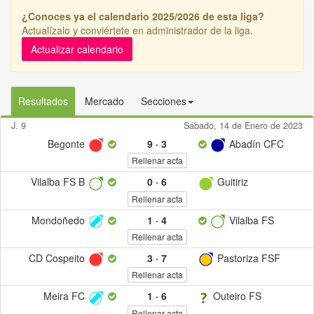
¿Conoces ya el calendario 2025/2026 de esta liga?
Actualízalo y conviértete en administrador de la liga.
Actualizar calendario
Resultados
Mercado
Secciones
J. 9
Sábado, 14 de Enero de 2023
Begonte
9
·
3
Abadín CFC
Rellenar acta
Vilalba FS B
0
·
6
Guitiriz
Rellenar acta
Mondoñedo
1
·
4
Vilalba FS
Rellenar acta
CD Cospeito
3
·
7
Pastoriza FSF
Rellenar acta
Meira FC
1
·
6
Outeiro FS
Rellenar acta