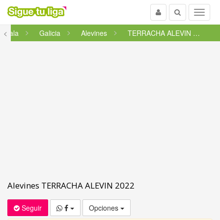
Usuario
Buscar
Menu
l Sala
<
Galicia
Alevines
TERRACHA ALEVIN 2022
Alevines TERRACHA ALEVIN 2022
Seguir
Opciones