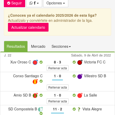
Seguir
Opciones
¿Conoces ya el calendario 2025/2026 de esta liga?
Actualízalo y conviértete en administrador de la liga.
Actualizar calendario
Resultados
Mercado
Secciones
J. 22
Sábado, 9 de Abril de 2022
Xuv Oroso C
8
·
3
Victoria FC C
Rellenar acta
Conxo Santiago C
1
·
0
Villestro SD B
Rellenar acta
Amio SD B
1
·
0
La Salle
Rellenar acta
SD Compostela B
11
·
2
Vista Alegre