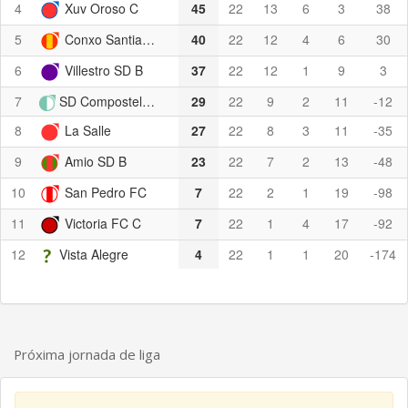
4
Xuv Oroso C
45
22
13
6
3
38
5
Conxo Santiago C
40
22
12
4
6
30
6
Villestro SD B
37
22
12
1
9
3
7
SD Compostela B
29
22
9
2
11
-12
8
La Salle
27
22
8
3
11
-35
9
Amio SD B
23
22
7
2
13
-48
10
San Pedro FC
7
22
2
1
19
-98
11
Victoria FC C
7
22
1
4
17
-92
12
Vista Alegre
4
22
1
1
20
-174
Próxima jornada de liga