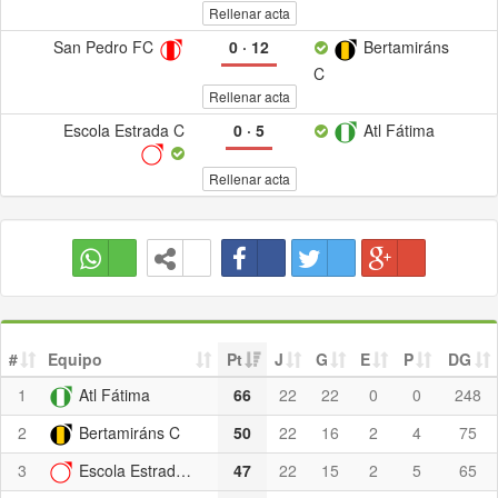
Rellenar acta
San Pedro FC
0
·
12
Bertamiráns
C
Rellenar acta
Escola Estrada C
0
·
5
Atl Fátima
Rellenar acta
#
Equipo
Pt
J
G
E
P
DG
1
Atl Fátima
66
22
22
0
0
248
2
Bertamiráns C
50
22
16
2
4
75
3
Escola Estrada C
47
22
15
2
5
65