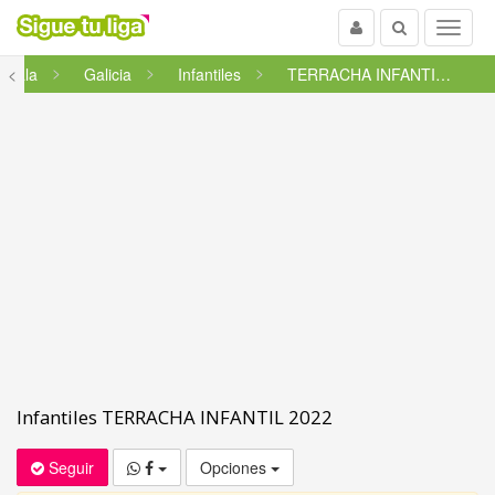
Usuario
Buscar
Menu
l Sala
<
Galicia
Infantiles
TERRACHA INFANTIL 2022
Infantiles TERRACHA INFANTIL 2022
Seguir
Opciones